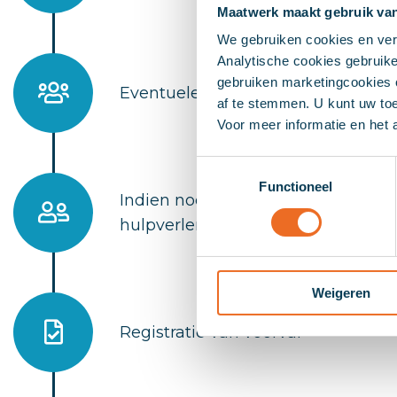
Maatwerk maakt gebruik va
We gebruiken cookies en verg
Analytische cookies gebruike
gebruiken marketingcookies o
Eventuele begeleiding werknemer
af te stemmen. U kunt uw toe
Voor meer informatie en het
Toestemmingsselectie
Functioneel
Indien nodig werknemer in conta
hulpverlenende instanties
Weigeren
Registratie van voorval