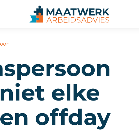
soon
s­persoon
niet elke
een offday