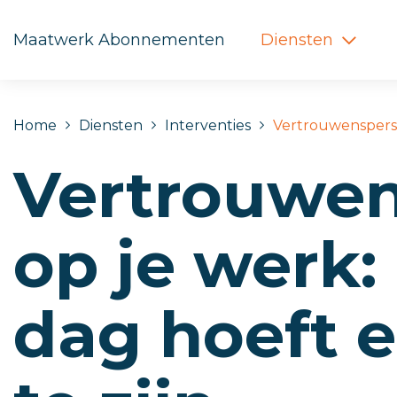
Direct naar de content
Direct naar de footer
Maatwerk Abonnementen
Diensten
Home
Diensten
Interventies
Vertrouwensper
Vertrouwen
op je werk: 
dag hoeft 