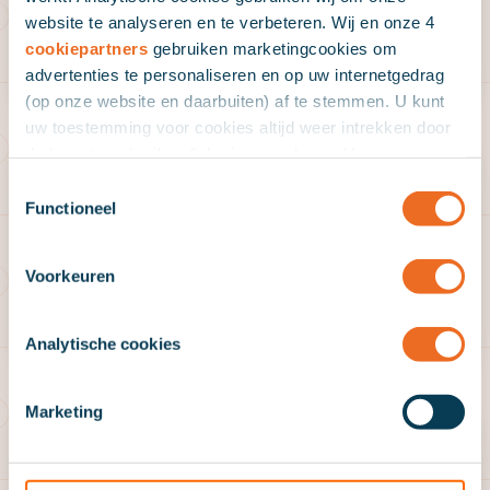
website te analyseren en te verbeteren. Wij en onze 4
cookiepartners
gebruiken marketingcookies om
advertenties te personaliseren en op uw internetgedrag
(op onze website en daarbuiten) af te stemmen. U kunt
uw toestemming voor cookies altijd weer intrekken door
de knop te gebruiken links in uw scherm. Voor meer
Petra Derikx
informatie en het aanpassen van uw keuze op onze
Toestemmingsselectie
website verwijzen wij u naar onze
cookieverklaring
.
Functioneel
Voorkeuren
Analytische cookies
Marketing
Sanne van der
Voet